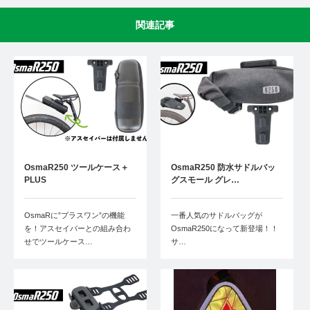
関連記事
OsmaR250 ツールケース＋
OsmaR250 防水サドルバッ
PLUS
グスモール グレ…
OsmaRに”プラスワン”の機能
一番人気のサドルバッグが
を！アスセイバーとの組み合わ
OsmaR250になって新登場！！
せでツールケース…
サ…