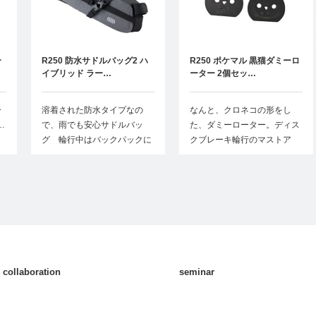
ー
R250 防水サドルバッグ2 ハ
R250 ポケマル 黒猫ダミーロ
イブリッド ラー…
ーター 2個セッ…
ー
溶着された防水タイプなの
なんと、クロネコの形をし
…
で、雨でも安心サドルバッ
た、ダミーローター。ディス
グ 輪行中はバックパックに
クブレーキ輪行のマストア
も…
イ…
collaboration
seminar