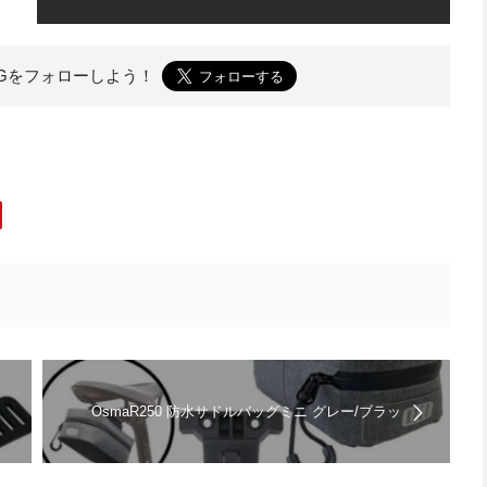
OGを
フォローしよう！
OsmaR250 防水サドルバッグミニ グレー/ブラッ
ク