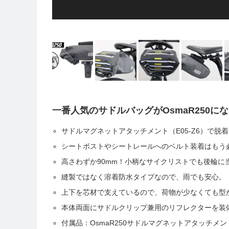
一番人気のサドルバッグがOsmaR250に
サドルマグネットアタッチメント（E05-Z6）で脱
シートポストやシートレールへのベルト装着はもう
高さわずか90mm！小柄なサイクリストでも後輪に
縫製ではなく溶着防水タイプなので、雨でも安心。
上下を芯材で支えているので、荷物が少なくても型
本体両面にサドルクリップ兼用のリフレクターを装
付属品：OsmaR250サドルマグネットアタッチメント