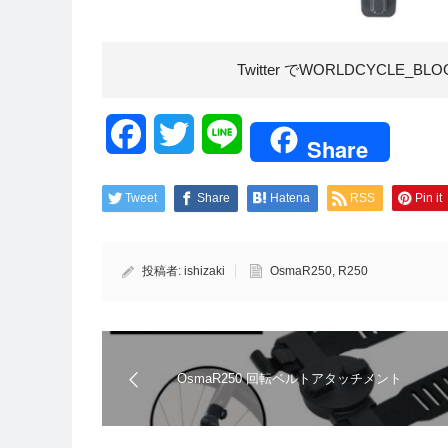
Twitter でWORLDCYCLE_BL
Facebook
Twitter
Line
Share
Tweet
Share
Hatena
RSS
Pin it
投稿者:
ishizaki
OsmaR250
,
R250
OsmaR250 回転ベルトアタッチメント