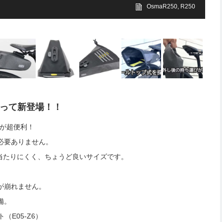
OsmaR250
,
R250
なって新登場！！
着が超便利！
必要ありません。
当たりにくく、ちょうど良いサイズです。
が崩れません。
備。
（E05-Z6）