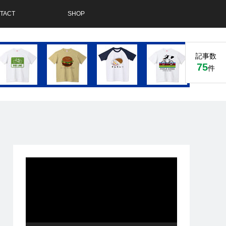
TACT
SHOP
記事数
75
件
動
画
プ
レ
ー
ヤ
ー