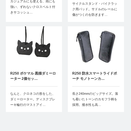
カジュアルにも使える、雨にも
サイクルスタンド・バイクラッ
強い、ずれないクロスベルト付
ク用パッド。サドルのレールに
きサコッシュ…
傷がつくのを防ぎます…
R250 ポケマル 黒猫ダミーロ
R250 防水スマートライドポ
ーター 2個セッ…
ーチ モノトーンカ…
なんと、クロネコの形をした、
長さ240mmのビッグサイズ。落
ダミーローター。ディスクブレ
ち着いたトーンのカモフラ柄を
ーキ輪行のマストアイ…
採用。撥水性も高…