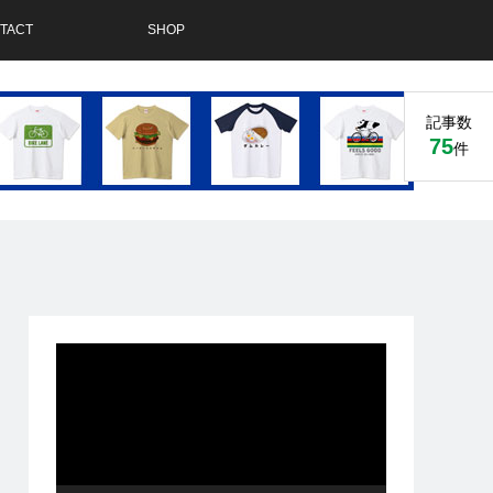
TACT
SHOP
記事数
75
件
動
画
プ
レ
ー
ヤ
ー