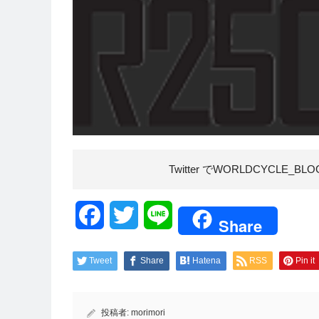
Twitter でWORLDCYCLE_BL
Facebook
Twitter
Line
Share
Tweet
Share
Hatena
RSS
Pin it
投稿者:
morimori