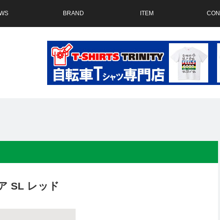
WS
BRAND
ITEM
CON
 SL レッド