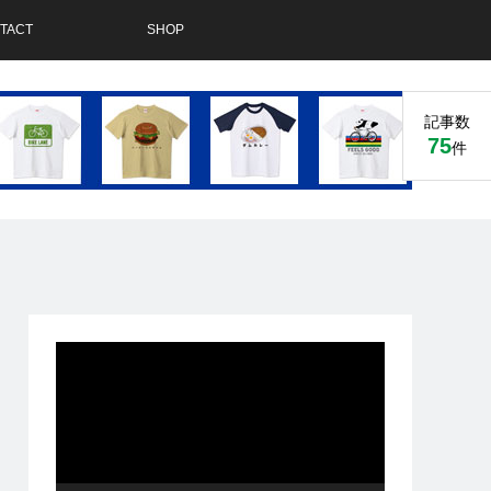
TACT
SHOP
記事数
75
件
動
画
プ
レ
ー
ヤ
ー