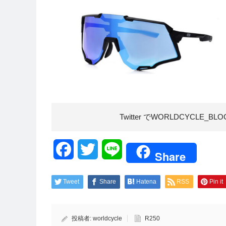
Twitter でWORLDCYCLE_BL
Facebook
Twitter
Line
Share
Tweet
Share
Hatena
RSS
Pin it
投稿者:
worldcycle
R250