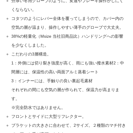
分厚い冬用グローブのように、変速やブレーキ操作がしにく
くならない。
コタツのようにレバー全体を覆ってしまうので、カバー内の
空気の層が温まり、操作しやすい薄手のグローブで大丈夫。
38%の軽量化（Msize 当社旧商品比）ハンドリングへの影響
を少なくしました。
こだわりの3層構造。
1：外側には切り裂き強度が高く、雨にも強い撥水素材2：中
間層には、保温性の高い両面アルミ蒸着シート
3：インナーには、手触りの良い裏起毛素材
それぞれの間にも空気の層が作られて、保温力が高まりま
す。
※完全防水ではありません。
フロントとサイドに大型リフレクター。
ブラケットの大きさに合わせて、2サイズ。２種類のマチ付き