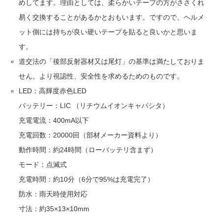
めしてます。理由としては、柔らかいテープの方がささくれ
易く交換することがあるかとおもいます。ですので、ヘルメ
ット側には持ちが良い硬いテープを貼ると良いかと思いま
す。
道交法の「後部反射器材又は尾灯」の基準は満たしておりま
せん。より視認性、安全性を求めるためのものです。
LED：高輝度赤色LED
バッテリー：LIC （リチウムイオンキャパシタ）
充電電流：400mA以下
充電回数：20000回（部材メーカー資料より）
動作時間：約24時間（ローバッテリ含まず）
モード：点滅式
充電時間：約10分（6分で95%は充電完了）
防水：雨天時使用対応
寸法：約35×13×10mm