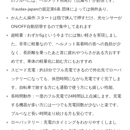
のブルベには、ヘルメット用尾灯（点滅可）が必須です。
※audax-japanの規定第6条 団体によっては例外あり。
かんたん操作:スタートは指で挟んで押すだけ。光センサーが
ON/OFF自動切替するので集中して走れます
超軽量：わずか5gという今までには無い軽さを実現しまし
た。非常に軽量なので、ヘルメット装着時の首への負担が少
なく、長距離を乗ったあと首に疲れやつらさがある方おすす
めです。車体の軽量化に励む方にもおすすめ
スピード充電：約10分でフル充電できるので外出先でローバ
ッテリーになっても、休憩時間にながら充電ですぐ完了しま
す。自転車で旅する方にも通勤で使う方にも嬉しい性能。
長時間動作：一度のフル充電で24時間以上点滅します。充電
する機器が多い方には一つでも充電回数が少ないと楽です。
ブルベなど長い時間走り続ける方も安心です。
ローバッテリー：充電のタイミングをわかりやすくしまし