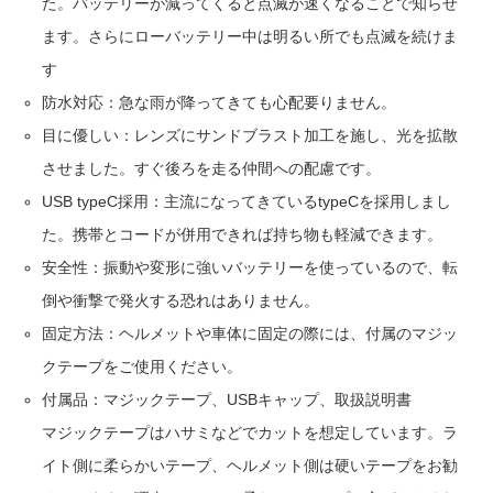
た。バッテリーが減ってくると点滅が速くなることで知らせ
ます。さらにローバッテリー中は明るい所でも点滅を続けま
す
防水対応：急な雨が降ってきても心配要りません。
目に優しい：レンズにサンドブラスト加工を施し、光を拡散
させました。すぐ後ろを走る仲間への配慮です。
USB typeC採用：主流になってきているtypeCを採用しまし
た。携帯とコードが併用できれば持ち物も軽減できます。
安全性：振動や変形に強いバッテリーを使っているので、転
倒や衝撃で発火する恐れはありません。
固定方法：ヘルメットや車体に固定の際には、付属のマジッ
クテープをご使用ください。
付属品：マジックテープ、USBキャップ、取扱説明書
マジックテープはハサミなどでカットを想定しています。ラ
イト側に柔らかいテープ、ヘルメット側は硬いテープをお勧