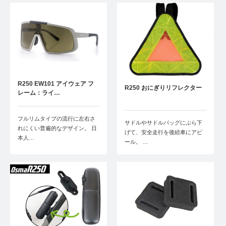
R250 EW101 アイウェア フ
R250 おにぎりリフレクター
レーム：ライ…
フルリムタイプの流行に左右さ
サドルやサドルバッグにぶら下
れにくい普遍的なデザイン。 日
げて、安全走行を後続車にアピ
本人…
ール。 …