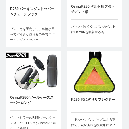
OsmaR250 ベルト用アタッ
R250 パーキングストッパー
チメント縦
＆チェーンフック
バックパックやズボンのベルト
ブレーキを固定して、車輪が回
にOsmaRを装着する為…
ってバイクが倒れるのを防ぐパ
ーキングストッパー…
OsmaR250 ツールケースス
R250 おにぎりリフレクター
ーパーロング
ベストセラーのR250ツールケー
サドルやサドルバッグにぶら下
ススーパーロングがOsmaRに進
げて、安全走行を後続車にアピ
化して登場！…